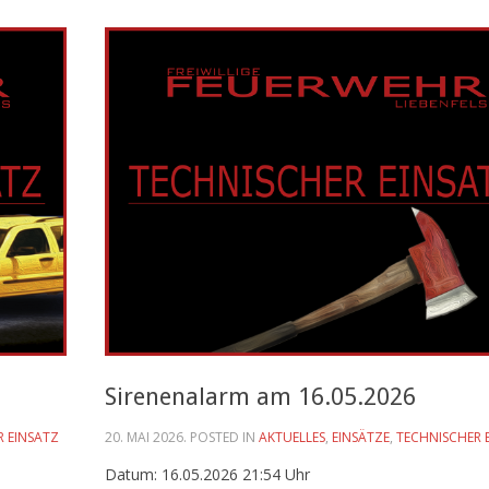
Sirenenalarm am 16.05.2026
R EINSATZ
20. MAI 2026
. POSTED IN
AKTUELLES
,
EINSÄTZE
,
TECHNISCHER 
Datum: 16.05.2026 21:54 Uhr