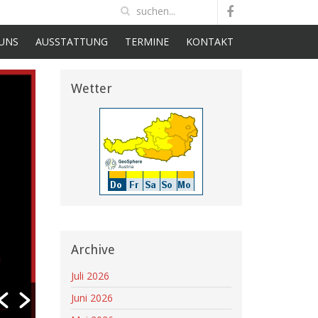
UNS
AUSSTATTUNG
TERMINE
KONTAKT
Wetter
Sirenenalarm am 21.06.2026
Datum: 21.06.2026 12:15 Uhr Einsatzort: L68 Liemberger 
4Einsatzart: T VU 3 - Verkehrsunfall - Person eingeklem
BaumDauer: ca....
Archive
Read More
Juli 2026
Juni 2026