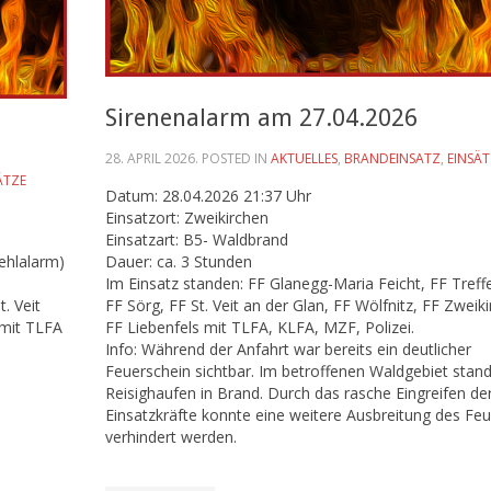
Sirenenalarm am 27.04.2026
28. APRIL 2026
. POSTED IN
AKTUELLES
,
BRANDEINSATZ
,
EINSÄT
ÄTZE
Datum: 28.04.2026 21:37 Uhr
Einsatzort: Zweikirchen
Einsatzart: B5- Waldbrand
ehlalarm)
Dauer: ca. 3 Stunden
Im Einsatz standen: FF Glanegg-Maria Feicht, FF Treffe
. Veit
FF Sörg, FF St. Veit an der Glan, FF Wölfnitz, FF Zweik
 mit TLFA
FF Liebenfels mit TLFA, KLFA, MZF, Polizei.
Info: Während der Anfahrt war bereits ein deutlicher
Feuerschein sichtbar. Im betroffenen Waldgebiet stand
Reisighaufen in Brand. Durch das rasche Eingreifen de
Einsatzkräfte konnte eine weitere Ausbreitung des Feu
verhindert werden.