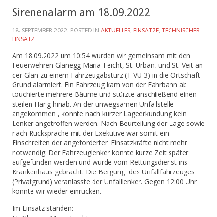
Sirenenalarm am 18.09.2022
18. SEPTEMBER 2022
. POSTED IN
AKTUELLES
,
EINSÄTZE
,
TECHNISCHER
EINSATZ
Am 18.09.2022 um 10:54 wurden wir gemeinsam mit den
Feuerwehren Glanegg Maria-Feicht, St. Urban, und St. Veit an
der Glan zu einem Fahrzeugabsturz (T VU 3) in die Ortschaft
Grund alarmiert. Ein Fahrzeug kam von der Fahrbahn ab
touchierte mehrere Bäume und stürzte anschließend einen
steilen Hang hinab. An der unwegsamen Unfallstelle
angekommen , konnte nach kurzer Lageerkundung kein
Lenker angetroffen werden. Nach Beurteilung der Lage sowie
nach Rücksprache mit der Exekutive war somit ein
Einschreiten der angeforderten Einsatzkräfte nicht mehr
notwendig. Der Fahrzeuglenker konnte kurze Zeit später
aufgefunden werden und wurde vom Rettungsdienst ins
Krankenhaus gebracht. Die Bergung des Unfallfahrzeuges
(Privatgrund) veranlasste der Unfalllenker. Gegen 12:00 Uhr
konnte wir wieder einrücken.
Im Einsatz standen: