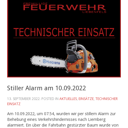
Stiller Alarm am 10.09.2022
13. SEPTEMBER 2022
. POSTED IN
AKTUELLES
,
EINSÄTZE
,
TECHNISCHER
EINSATZ
Am 10.09.2022, um 07.54, wurden wir per stillem Alarm zur
Behebung eines Verkehrshindernisses nach Liemberg
alarmiert. Ein über die Fahrbahn gestürzter Baum wurde von