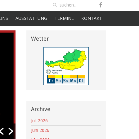
UNS
AUSSTATTUNG
TERMINE
KONTAKT
Wetter
Sirenenalarm am 21.06.2026
Datum: 21.06.2026 12:15 Uhr Einsatzort: L68 Liemberger 
4Einsatzart: T VU 3 - Verkehrsunfall - Person eingeklem
BaumDauer: ca....
Archive
Read More
Juli 2026
Juni 2026