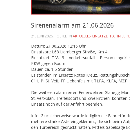
Sirenenalarm am 21.06.2026
21. JUNI 2026
. POSTED IN
AKTUELLES
,
EINSÄTZE
,
TECHNISCHE
Datum: 21.06.2026 12:15 Uhr
Einsatzort: L68 Liemberger Straße, Km 4
Einsatzart: T VU 3 – Verkehrsunfall – Person eingek
PKW gegen Baum
Dauer: ca. 1,5 Stunden
Es standen im Einsatz: Rotes Kreuz, Rettungshubsch
C11, PI St. Veit, FF Liebenfels mit TLFA, KLFA, MZF
Die weiteren alarmierten Feuerwehren Glanegg Maria
St. Veit/Glan, Treffelsdorf und Zweikirchen konnten 
Einsatz noch auf der Anfahrt beenden.
Info: Glücklicherweise wurde lediglich die Fahrertür d
mehrere starke Äste eingeklemmt, die sich beim Aufp
den Türbereich gedrückt hatten. Mittels Säbelsäge k