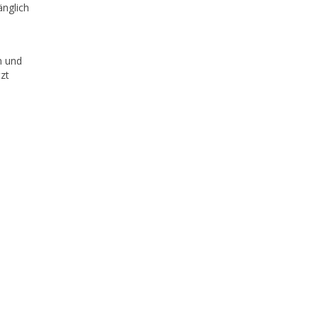
änglich
n und
zt