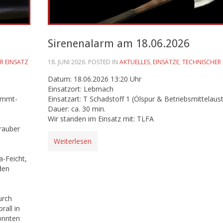
Sirenenalarm am 18.06.2026
R EINSATZ
18. JUNI 2026
. POSTED IN
AKTUELLES
,
EINSÄTZE
,
TECHNISCHER 
Datum: 18.06.2026 13:20 Uhr
Einsatzort: Lebmach
lemmt-
Einsatzart: T Schadstoff 1 (Ölspur & Betriebsmittelaustr
Dauer: ca. 30 min.
Wir standen im Einsatz mit: TLFA
rauber
Weiterlesen
-Feicht,
den
urch
rall in
onnten