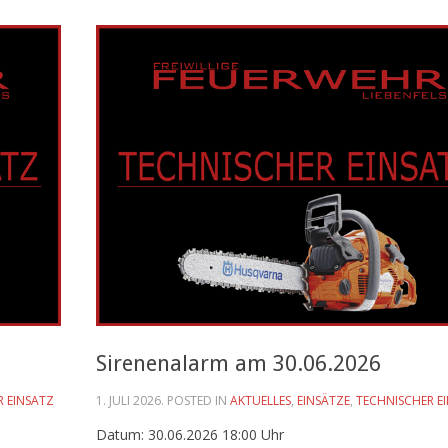
Sirenenalarm am 30.06.2026
R EINSATZ
1. JULI 2026
. POSTED IN
AKTUELLES
,
EINSÄTZE
,
TECHNISCHER E
Datum: 30.06.2026 18:00 Uhr