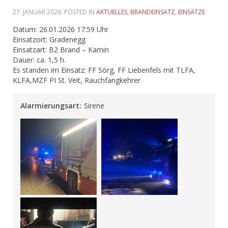
27. JANUAR 2026
. POSTED IN
AKTUELLES
,
BRANDEINSATZ
,
EINSÄTZE
Datum: 26.01.2026 17:59 Uhr
Einsatzort: Gradenegg
Einsatzart: B2 Brand – Kamin
Dauer: ca. 1,5 h.
Es standen im Einsatz: FF Sörg, FF Liebenfels mit TLFA,
KLFA,MZF PI St. Veit, Rauchfangkehrer
Alarmierungsart:
Sirene