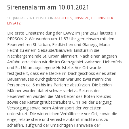
Sirenenalarm am 10.01.2021
10. JANUAR 2021
. POSTED IN
AKTUELLES
,
EINSÄTZE
,
TECHNISCHER
EINSATZ
Die erste Einsatzmeldung der LAWZ im Jahr 2021 lautete T
PERSON 2. Wir wurden um 11:57 Uhr gemeinsam mit den
Feuerwehren St. Urban, Feldkirchen und Glanegg-Maria
Feicht zu einem Gebäude/Bauwerk-Einsturz in die
Nachbargemeinde St. Urban alarmiert. Nach einer längeren
Anfahrt erreichten wir die im Grenzgebiet zwischen Liebenfels
und St. Urban abgelegene Hofstelle. Vor Ort wurde
festgestellt, dass eine Decke im Dachgeschoss eines alten
Bauernhauses durchgebrochen war und zwei männliche
Personen ca. 6 m bis ins Parterre abstürzten. Die beiden
Männer wurden dabei schwer verletzt. Seitens der
Feuerwehren wurden die Mitarbeiter des Roten Kreuzes
sowie des Rettungshubschraubers C 11 bei der Bergung,
Versorgung sowie beim Abtransport der Verletzten
unterstützt. Die winterlichen Verhältnisse vor Ort, sowie die
enge, relativ steile und vereiste Zufahrt machte uns zu
schaffen, aufgrund der umsichtigen Fahrweise der