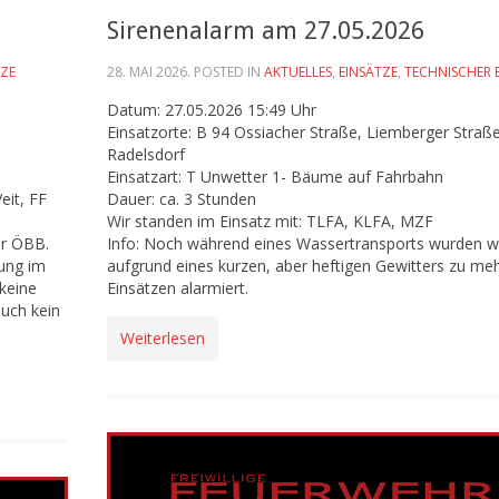
Sirenenalarm am 27.05.2026
TZE
28. MAI 2026
. POSTED IN
AKTUELLES
,
EINSÄTZE
,
TECHNISCHER 
Datum: 27.05.2026 15:49 Uhr
Einsatzorte: B 94 Ossiacher Straße, Liemberger Straße
Radelsdorf
Einsatzart: T Unwetter 1- Bäume auf Fahrbahn
eit, FF
Dauer: ca. 3 Stunden
Wir standen im Einsatz mit: TLFA, KLFA, MZF
er ÖBB.
Info: Noch während eines Wassertransports wurden w
lung im
aufgrund eines kurzen, aber heftigen Gewitters zu me
 keine
Einsätzen alarmiert.
uch kein
Weiterlesen