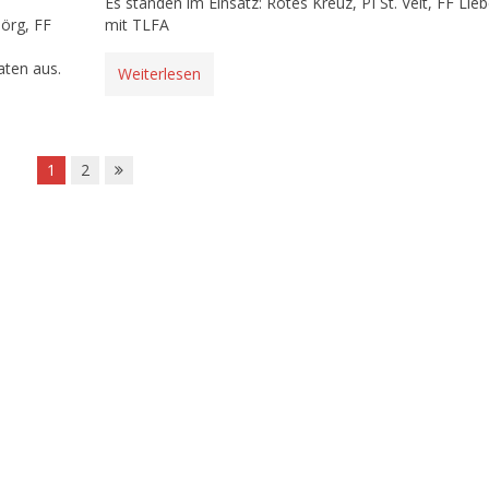
Es standen im Einsatz: Rotes Kreuz, PI St. Veit, FF Lie
Sörg, FF
mit TLFA
aten aus.
Weiterlesen
1
2