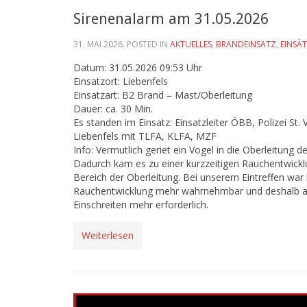
Sirenenalarm am 31.05.2026
31. MAI 2026
. POSTED IN
AKTUELLES
,
BRANDEINSATZ
,
EINSÄ
Datum: 31.05.2026 09:53 Uhr
Einsatzort: Liebenfels
Einsatzart: B2 Brand – Mast/Oberleitung
Dauer: ca. 30 Min.
Es standen im Einsatz: Einsatzleiter ÖBB, Polizei St. V
Liebenfels mit TLFA, KLFA, MZF
Info: Vermutlich geriet ein Vogel in die Oberleitung d
Dadurch kam es zu einer kurzzeitigen Rauchentwick
Bereich der Oberleitung. Bei unserem Eintreffen war
Rauchentwicklung mehr wahrnehmbar und deshalb a
Einschreiten mehr erforderlich.
Weiterlesen