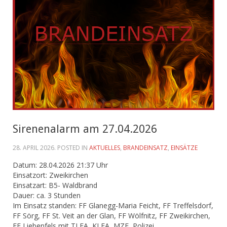
Sirenenalarm am 27.04.2026
28. APRIL 2026
. POSTED IN
AKTUELLES
,
BRANDEINSATZ
,
EINSÄTZE
Datum: 28.04.2026 21:37 Uhr
Einsatzort: Zweikirchen
Einsatzart: B5- Waldbrand
Dauer: ca. 3 Stunden
Im Einsatz standen: FF Glanegg-Maria Feicht, FF Treffelsdorf,
FF Sörg, FF St. Veit an der Glan, FF Wölfnitz, FF Zweikirchen,
FF Liebenfels mit TLFA, KLFA, MZF, Polizei.