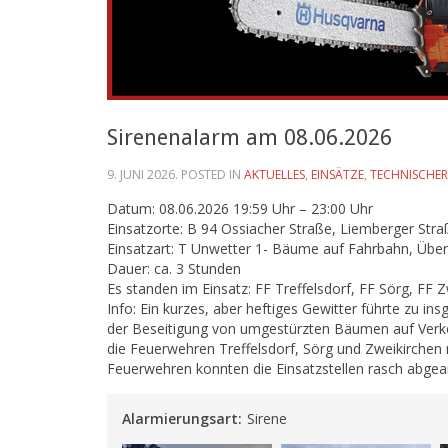
Sirenenalarm am 08.06.2026
9. JUNI 2026
. POSTED IN
AKTUELLES
,
EINSÄTZE
,
TECHNISCHER
Datum: 08.06.2026 19:59 Uhr – 23:00 Uhr
Einsatzorte: B 94 Ossiacher Straße, Liemberger Stra
Einsatzart: T Unwetter 1- Bäume auf Fahrbahn, Üb
Dauer: ca. 3 Stunden
Es standen im Einsatz: FF Treffelsdorf, FF Sörg, FF
Info: Ein kurzes, aber heftiges Gewitter führte zu i
der Beseitigung von umgestürzten Bäumen auf Verk
die Feuerwehren Treffelsdorf, Sörg und Zweikirchen
Feuerwehren konnten die Einsatzstellen rasch abgea
Alarmierungsart:
Sirene